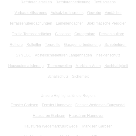
Raffstorenlamellen
Raffstorenbedienung
Textilscreens
Vorbautextilscreens
Aufsatztextilscreens
Gewebe
Vordächer
Terrassenüberdachungen
Lamellendächer
Bioklimatische Pergolen
Textile Terrassendächer
Glasoase
Garagentore
Deckenlauftore
Rolltore
Rollgitter
Torprofile
Garagentorbedienung
Schiebetüren
SYNEGO
Abstellschiebetüren Langenhagen
Insektenschutz
Hausautomatisierung
Themenwelten
Markisen-Arten
Nachhaltigkeit
Schallschutz
Sicherheit
Unsere Highlights für die Region:
Fenster Garbsen
Fenster Hannover
Fenster Wedemark/Burgwedel
Haustüren Garbsen
Haustüren Hannover
Haustüren Wedemark/Burgwedel
Markisen Garbsen