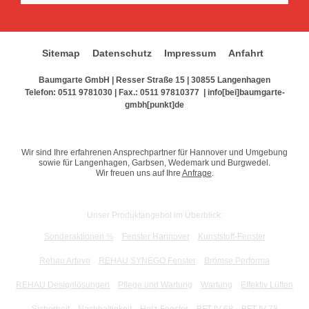
Sitemap
Datenschutz
Impressum
Anfahrt
Baumgarte GmbH | Resser Straße 15 | 30855 Langenhagen
Telefon:
0511 9781030
| Fax.: 0511 97810377 |
info[bei]baumgarte-
gmbh[punkt]de
Wir sind Ihre erfahrenen Ansprechpartner für Hannover und Umgebung
sowie für Langenhagen, Garbsen, Wedemark und Burgwedel.
Wir freuen uns auf Ihre
Anfrage
.
Unser Produktangebot im Überblick:
Sonderaktionen %
Fenster Hannover
Kunststoff-Fenster
Rehau Artevo
REHAU SYNEGO Fenster
Brömse Performa
REHAU Designlösungen
Pflege und Wartung
Wartung
Effektiv Lüften