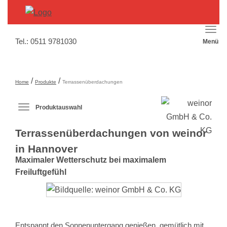
Hau
Tel.:
0511 9781030
Menü
aus
/
/
Home
Produkte
Terrassenüberdachungen
Produktauswahl
Produktauswahl-
Menü
Terrassenüberdachungen von weinor
ausklappen
in Hannover
Maximaler Wetterschutz bei maximalem
Freiluftgefühl
Entspannt den Sonnenuntergang genießen, gemütlich mit