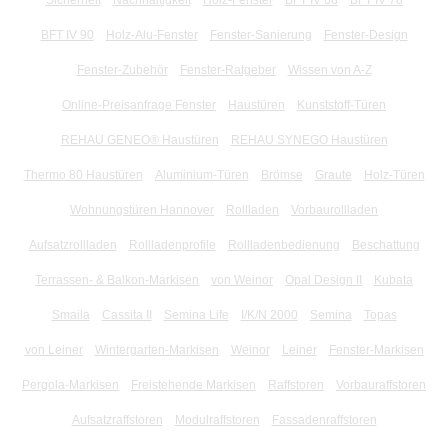
Sicherheit
Nachhaltigkeit
Holz-Fenster
BFT IV 68
BFT IV 78
BFT IV 90
Holz-Alu-Fenster
Fenster-Sanierung
Fenster-Design
Fenster-Zubehör
Fenster-Ratgeber
Wissen von A-Z
Online-Preisanfrage Fenster
Haustüren
Kunststoff-Türen
REHAU GENEO® Haustüren
REHAU SYNEGO Haustüren
Thermo 80 Haustüren
Aluminium-Türen
Brömse
Graute
Holz-Türen
Wohnungstüren Hannover
Rollladen
Vorbaurollladen
Aufsatzrollladen
Rollladenprofile
Rollladenbedienung
Beschattung
Terrassen- & Balkon-Markisen
von Weinor
Opal Design II
Kubata
Smaila
Cassita II
Semina Life
I/K/N 2000
Semina
Topas
von Leiner
Wintergarten-Markisen
Weinor
Leiner
Fenster-Markisen
Pergola-Markisen
Freistehende Markisen
Raffstoren
Vorbauraffstoren
Aufsatzraffstoren
Modulraffstoren
Fassadenraffstoren